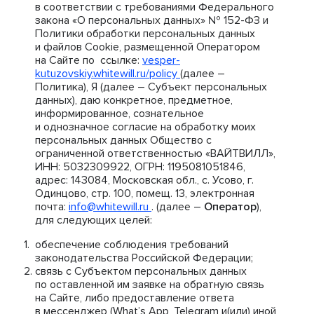
в соответствии с требованиями Федерального
закона «О персональных данных» № 152-ФЗ и
Политики обработки персональных данных
и файлов Cookie, размещенной Оператором
на Сайте по ссылке:
vesper-
kutuzovskiy.whitewill.ru/policy
(далее –
Политика), Я (далее – Субъект персональных
данных), даю конкретное, предметное,
информированное, сознательное
и однозначное согласие на обработку моих
персональных данных Общество с
ограниченной ответственностью «ВАЙТВИЛЛ»,
ИНН: 5032309922, ОГРН: 1195081051846,
адрес: 143084, Московская обл., с. Усово, г.
Одинцово, стр. 100, помещ. 13, электронная
почта:
info@whitewill.ru
. (далее –
Оператор
),
для следующих целей:
обеспечение соблюдения требований
законодательства Российской Федерации;
связь с Субъектом персональных данных
по оставленной им заявке на обратную связь
на Сайте, либо предоставление ответа
в мессенджер (What’s App, Telegram и(или) иной