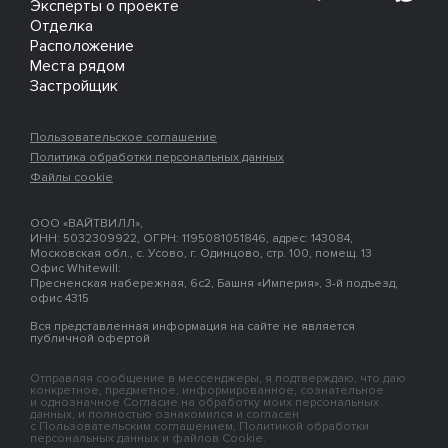
Эксперты о проекте
Отделка
Расположение
Места рядом
Застройщик
Пользовательское соглашение
Политика обработки персональных данных
Файлы cookie
ООО «ВАЙТВИЛЛ»,
ИНН: 5032309922, ОГРН: 1195081051846, адрес: 143084,
Московская обл., с. Усово, г. Одинцово, стр. 100, помещ. 13
Офис Whitewill:
Пресненская набережная, 6с2, Башня «Империя», 3-й подъезд,
офис 4315
Вся представленная информация на сайте не является
публичной офертой
Отправляя сообщение в мессенджеры, я подтверждаю, что даю
конкретное, предметное, информированное, сознательное
и однозначное Согласие на обработку моих персональных
данных, и полностью ознакомился и согласен
с Пользовательским соглашением, Политикой обработки
персональных данных и файлов Cookie.